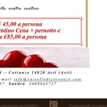
e 14020 Asti (Asti) - P.Iva 01648060059
Powered by
Inform®
- Tutti i d