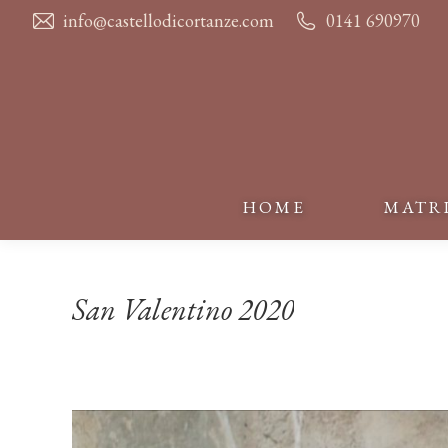
info@castellodicortanze.com
0141 690970
HOME
MATR
HOME
MATR
San Valentino 2020