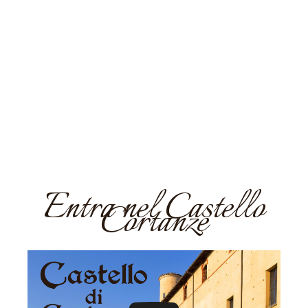
Prenota
Richiedi la disponibilità per
il tuo giorno speciale.
Richiedi disponibilità
Entra nel Castello
Cortanze